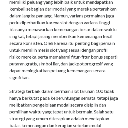
memiliki peluang yang lebih baik untuk mendapatkan
togel online
kembali sebagian dari modal yang mereka pertaruhkan
dalam jangka panjang. Namun, varians permainan juga
slot gacor
perlu diperhatikan karena slot dengan varians tinggi
sbobet
biasanya menawarkan kemenangan besar dalam waktu
singkat, tetapi jarang memberikan kemenangan kecil
judi bola
secara konsisten. Oleh karena itu, penting bagi pemain
untuk memilih mesin slot yang sesuai dengan profil
risiko mereka, serta memahami fitur-fitur bonus seperti
putaran gratis, simbol liar, dan jackpot progresif yang
dapat meningkatkan peluang kemenangan secara
signifikan.
Strategi terbaik dalam bermain slot taruhan 100 tidak
hanya berkutat pada keberuntungan semata, tetapi juga
melibatkan pengelolaan modal secara disiplin dan
pemilihan waktu yang tepat untuk bermain. Salah satu
strategi yang umum diterapkan adalah menetapkan
batas kemenangan dan kerugian sebelum mulai