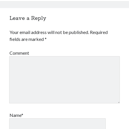
Leave a Reply
Your email address will not be published.
Required
fields are marked
*
Comment
Name*