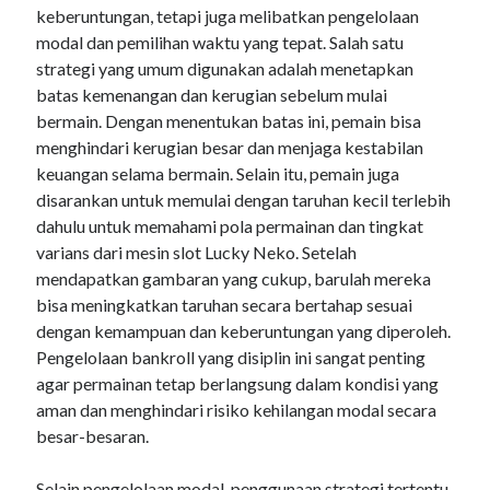
keberuntungan, tetapi juga melibatkan pengelolaan
modal dan pemilihan waktu yang tepat. Salah satu
strategi yang umum digunakan adalah menetapkan
batas kemenangan dan kerugian sebelum mulai
bermain. Dengan menentukan batas ini, pemain bisa
menghindari kerugian besar dan menjaga kestabilan
keuangan selama bermain. Selain itu, pemain juga
disarankan untuk memulai dengan taruhan kecil terlebih
dahulu untuk memahami pola permainan dan tingkat
varians dari mesin slot Lucky Neko. Setelah
mendapatkan gambaran yang cukup, barulah mereka
bisa meningkatkan taruhan secara bertahap sesuai
dengan kemampuan dan keberuntungan yang diperoleh.
Pengelolaan bankroll yang disiplin ini sangat penting
agar permainan tetap berlangsung dalam kondisi yang
aman dan menghindari risiko kehilangan modal secara
besar-besaran.
Selain pengelolaan modal, penggunaan strategi tertentu