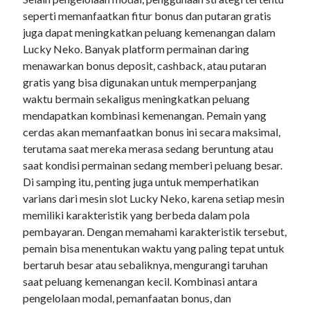
seperti memanfaatkan fitur bonus dan putaran gratis
juga dapat meningkatkan peluang kemenangan dalam
Lucky Neko. Banyak platform permainan daring
menawarkan bonus deposit, cashback, atau putaran
gratis yang bisa digunakan untuk memperpanjang
waktu bermain sekaligus meningkatkan peluang
mendapatkan kombinasi kemenangan. Pemain yang
cerdas akan memanfaatkan bonus ini secara maksimal,
terutama saat mereka merasa sedang beruntung atau
saat kondisi permainan sedang memberi peluang besar.
Di samping itu, penting juga untuk memperhatikan
varians dari mesin slot Lucky Neko, karena setiap mesin
memiliki karakteristik yang berbeda dalam pola
pembayaran. Dengan memahami karakteristik tersebut,
pemain bisa menentukan waktu yang paling tepat untuk
bertaruh besar atau sebaliknya, mengurangi taruhan
saat peluang kemenangan kecil. Kombinasi antara
pengelolaan modal, pemanfaatan bonus, dan