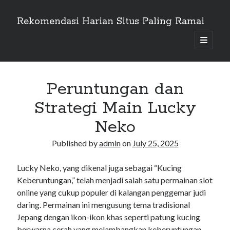
Rekomendasi Harian Situs Paling Ramai
open
primary
Sidebar
menu
Search
Search
Peruntungan dan
Strategi Main Lucky
Recent Posts
Neko
Memahami Simbol Wild dan Scatter di Game Pragmatic
Published by
admin
on
July 25, 2025
Daftar Pola Slot Paling Efektif untuk Game Starlight Princess.
HEAD TO HEAD! Strategi Siapa yang Lebih Unggul Malam Ini?
Lucky Neko, yang dikenal juga sebagai “Kucing
Mitos atau Fakta: Benarkah Ada Pola Pasti dalam Pengeluaran Angka
Togel?
Keberuntungan,” telah menjadi salah satu permainan slot
Cara Mudah Menang di Game Slot Fire Strike
online yang cukup populer di kalangan penggemar judi
daring. Permainan ini mengusung tema tradisional
Jepang dengan ikon-ikon khas seperti patung kucing
Recent Comments
berwarna cerah yang melambangkan keberuntungan