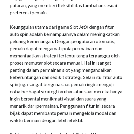
putaran, yang memberi fleksibilitas tambahan sesuai
togel online
preferensi pemain.
slot gacor
Keunggulan utama dari game Slot JetX dengan fitur
sbobet
auto spin adalah kemampuannya dalam meningkatkan
judi bola
peluang kemenangan. Dengan pengaturan otomatis,
pemain dapat mengamati pola permainan dan
memanfaatkan strategi tertentu tanpa terganggu oleh
proses memutar slot secara manual. Hal ini sangat
penting dalam permainan slot yang mengandalkan
keberuntungan dan sedikit strategi. Selain itu, fitur auto
spin juga sangat berguna saat pemain ingin menguji
coba berbagai strategi taruhan atau saat mereka hanya
ingin bersantai menikmati visual dan suara yang
menarik dari permainan. Penggunaan fitur ini secara
bijak dapat membantu pemain mengelola modal dan
waktu bermain dengan lebih efektif.