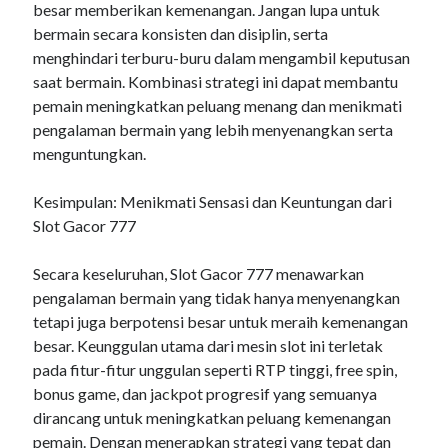
besar memberikan kemenangan. Jangan lupa untuk
bermain secara konsisten dan disiplin, serta
menghindari terburu-buru dalam mengambil keputusan
saat bermain. Kombinasi strategi ini dapat membantu
pemain meningkatkan peluang menang dan menikmati
pengalaman bermain yang lebih menyenangkan serta
menguntungkan.
Kesimpulan: Menikmati Sensasi dan Keuntungan dari
Slot Gacor 777
Secara keseluruhan, Slot Gacor 777 menawarkan
pengalaman bermain yang tidak hanya menyenangkan
tetapi juga berpotensi besar untuk meraih kemenangan
besar. Keunggulan utama dari mesin slot ini terletak
pada fitur-fitur unggulan seperti RTP tinggi, free spin,
bonus game, dan jackpot progresif yang semuanya
dirancang untuk meningkatkan peluang kemenangan
pemain. Dengan menerapkan strategi yang tepat dan