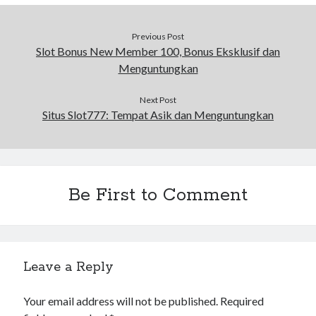
Previous Post
Slot Bonus New Member 100, Bonus Eksklusif dan
Menguntungkan
Next Post
Situs Slot777: Tempat Asik dan Menguntungkan
Be First to Comment
Leave a Reply
Your email address will not be published.
Required