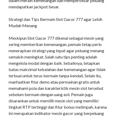
dalam meraih kemenangan dan memperbesar peluang
mendapatkan jackpot besar.
Strategi dan Tips Bermain Slot Gacor 777 agar Lebih
Mudah Menang
Meskipun Slot Gacor 777 dikenal sebagai mesin yang
sering memberikan kemenangan, pemain tetap perlu
menerapkan strategi yang tepat agar peluang menang
semakin meningkat. Salah satu tips penting adalah
mengelola modal dengan baik. Sebaiknya, tetapkan
batas maksimal kekalahan dan kemenangan agar tidak
terbuai untuk terus bermain tanpa kendali. Selain itu,
manfaatkan fitur demo atau permainan gratis untuk
memahami pola dan karakteristik mesin slot tersebut
sebelum bermain dengan uang asli. Pemain juga
disarankan untuk memilih mesin slot yang memiliki
tingkat RTP tertinggi dan fitur bonus melimpah, karena
ini merupakan indikator mesin gacor yang berpeluang