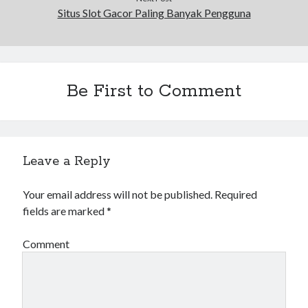
Situs Slot Gacor Paling Banyak Pengguna
Be First to Comment
Leave a Reply
Your email address will not be published.
Required
fields are marked
*
Comment