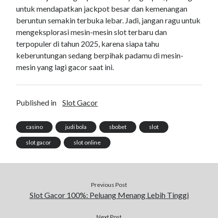
untuk mendapatkan jackpot besar dan kemenangan
beruntun semakin terbuka lebar. Jadi, jangan ragu untuk
mengeksplorasi mesin-mesin slot terbaru dan
terpopuler di tahun 2025, karena siapa tahu
keberuntungan sedang berpihak padamu di mesin-
mesin yang lagi gacor saat ini.
Published in
Slot Gacor
casino
judi bola
sbobet
slot
slot gacor
slot online
Previous Post
Slot Gacor 100%: Peluang Menang Lebih Tinggi
Next Post