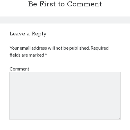
Be First to Comment
Leave a Reply
Your email address will not be published.
Required
fields are marked
*
Comment