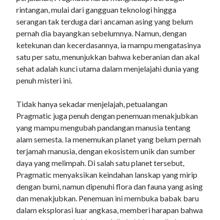
rintangan, mulai dari gangguan teknologi hingga
togel online
serangan tak terduga dari ancaman asing yang belum
slot gacor
pernah dia bayangkan sebelumnya. Namun, dengan
ketekunan dan kecerdasannya, ia mampu mengatasinya
sbobet
satu per satu, menunjukkan bahwa keberanian dan akal
judi bola
sehat adalah kunci utama dalam menjelajahi dunia yang
penuh misteri ini.
Tidak hanya sekadar menjelajah, petualangan
Pragmatic juga penuh dengan penemuan menakjubkan
yang mampu mengubah pandangan manusia tentang
alam semesta. Ia menemukan planet yang belum pernah
terjamah manusia, dengan ekosistem unik dan sumber
daya yang melimpah. Di salah satu planet tersebut,
Pragmatic menyaksikan keindahan lanskap yang mirip
dengan bumi, namun dipenuhi flora dan fauna yang asing
dan menakjubkan. Penemuan ini membuka babak baru
dalam eksplorasi luar angkasa, memberi harapan bahwa