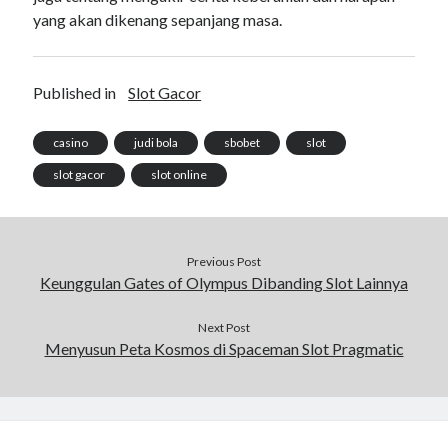
yang akan dikenang sepanjang masa.
Published in
Slot Gacor
casino
judi bola
sbobet
slot
slot gacor
slot online
Previous Post
Keunggulan Gates of Olympus Dibanding Slot Lainnya
Next Post
Menyusun Peta Kosmos di Spaceman Slot Pragmatic