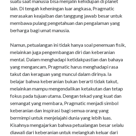
suatu saat manusia bisa menjalin kehidupan di planet
lain. Di tengah keheningan luar angkasa, Pragmatic
merasakan keajaiban dan tanggung jawab besar untuk
membawa pulang pengetahuan dan pengalaman yang
berharga bagi umat manusia.
Namun, petualangan ini tidak hanya soal penemuan fisik,
melainkan juga pengembangan diri dan keberanian
mental. Dalam menghadapi ketidakpastian dan bahaya
yang mengancam, Pragmatic harus menghadapi rasa
takut dan keraguan yang muncul dalam dirinya. Ia
belajar bahwa keberanian bukan berarti tidak takut,
melainkan mampu mengendalikan ketakutan dan tetap
fokus pada tujuan utama. Dengan tekad yang kuat dan
semangat yang membara, Pragmatic menjadi simbol
keberanian dan inspirasi bagi semua orang yang
bermimpi untuk menjelajahi dunia yang lebih luas.
Kisahnya mengajarkan bahwa petualangan besar selalu
diawali dari keberanian untuk melangkah keluar dari