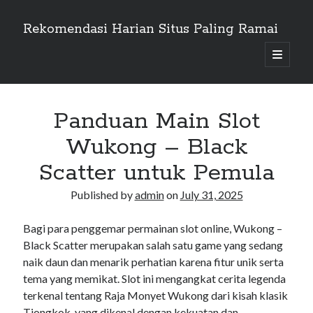
Rekomendasi Harian Situs Paling Ramai
open
primary
Sidebar
menu
Search
Search
Panduan Main Slot
Wukong – Black
Recent Posts
Scatter untuk Pemula
Memahami Simbol Wild dan Scatter di Game Pragmatic
Published by
admin
on
July 31, 2025
Daftar Pola Slot Paling Efektif untuk Game Starlight Princess.
HEAD TO HEAD! Strategi Siapa yang Lebih Unggul Malam Ini?
Bagi para penggemar permainan slot online, Wukong –
Mitos atau Fakta: Benarkah Ada Pola Pasti dalam Pengeluaran Angka
Togel?
Black Scatter merupakan salah satu game yang sedang
Cara Mudah Menang di Game Slot Fire Strike
naik daun dan menarik perhatian karena fitur unik serta
tema yang memikat. Slot ini mengangkat cerita legenda
terkenal tentang Raja Monyet Wukong dari kisah klasik
Recent Comments
Tiongkok, yang dikenal dengan kekuatan dan