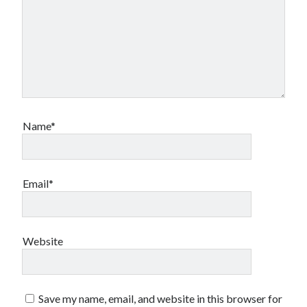
Name*
Email*
Website
Save my name, email, and website in this browser for