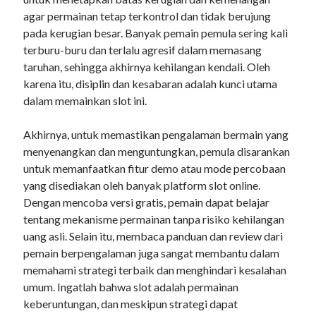
agar permainan tetap terkontrol dan tidak berujung
pada kerugian besar. Banyak pemain pemula sering kali
terburu-buru dan terlalu agresif dalam memasang
taruhan, sehingga akhirnya kehilangan kendali. Oleh
karena itu, disiplin dan kesabaran adalah kunci utama
dalam memainkan slot ini.
Akhirnya, untuk memastikan pengalaman bermain yang
menyenangkan dan menguntungkan, pemula disarankan
untuk memanfaatkan fitur demo atau mode percobaan
yang disediakan oleh banyak platform slot online.
Dengan mencoba versi gratis, pemain dapat belajar
tentang mekanisme permainan tanpa risiko kehilangan
uang asli. Selain itu, membaca panduan dan review dari
pemain berpengalaman juga sangat membantu dalam
memahami strategi terbaik dan menghindari kesalahan
umum. Ingatlah bahwa slot adalah permainan
keberuntungan, dan meskipun strategi dapat