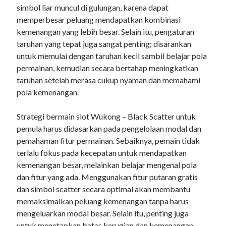
simbol liar muncul di gulungan, karena dapat
memperbesar peluang mendapatkan kombinasi
kemenangan yang lebih besar. Selain itu, pengaturan
taruhan yang tepat juga sangat penting; disarankan
untuk memulai dengan taruhan kecil sambil belajar pola
permainan, kemudian secara bertahap meningkatkan
taruhan setelah merasa cukup nyaman dan memahami
pola kemenangan.
Strategi bermain slot Wukong – Black Scatter untuk
pemula harus didasarkan pada pengelolaan modal dan
pemahaman fitur permainan. Sebaiknya, pemain tidak
terlalu fokus pada kecepatan untuk mendapatkan
kemenangan besar, melainkan belajar mengenal pola
dan fitur yang ada. Menggunakan fitur putaran gratis
dan simbol scatter secara optimal akan membantu
memaksimalkan peluang kemenangan tanpa harus
mengeluarkan modal besar. Selain itu, penting juga
untuk menetapkan batas kerugian dan kemenangan