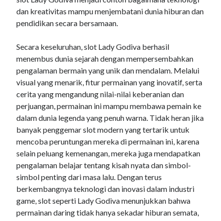
dan kreativitas mampu menjembatani dunia hiburan dan
pendidikan secara bersamaan.
Secara keseluruhan, slot Lady Godiva berhasil
menembus dunia sejarah dengan mempersembahkan
pengalaman bermain yang unik dan mendalam. Melalui
visual yang menarik, fitur permainan yang inovatif, serta
cerita yang mengandung nilai-nilai keberanian dan
perjuangan, permainan ini mampu membawa pemain ke
dalam dunia legenda yang penuh warna. Tidak heran jika
banyak penggemar slot modern yang tertarik untuk
mencoba peruntungan mereka di permainan ini, karena
selain peluang kemenangan, mereka juga mendapatkan
pengalaman belajar tentang kisah nyata dan simbol-
simbol penting dari masa lalu. Dengan terus
berkembangnya teknologi dan inovasi dalam industri
game, slot seperti Lady Godiva menunjukkan bahwa
permainan daring tidak hanya sekadar hiburan semata,