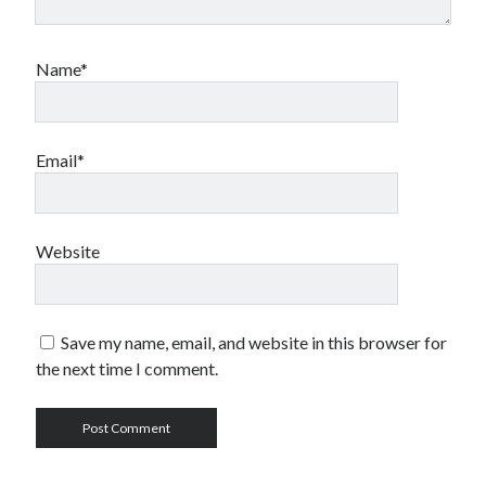
Name*
Email*
Website
Save my name, email, and website in this browser for
the next time I comment.