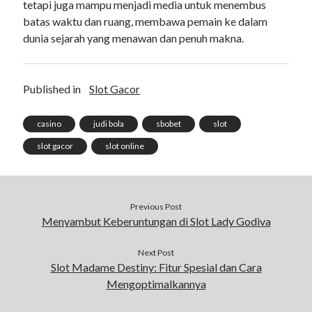
tetapi juga mampu menjadi media untuk menembus
batas waktu dan ruang, membawa pemain ke dalam
dunia sejarah yang menawan dan penuh makna.
Published in
Slot Gacor
casino
judi bola
sbobet
slot
slot gacor
slot online
Previous Post
Menyambut Keberuntungan di Slot Lady Godiva
Next Post
Slot Madame Destiny: Fitur Spesial dan Cara
Mengoptimalkannya