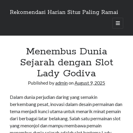
Rekomendasi Harian Situs Paling Ramai
open
primary
Sidebar
menu
Search
Search
Menembus Dunia
Sejarah dengan Slot
Recent Posts
Lady Godiva
Memahami Simbol Wild dan Scatter di Game Pragmatic
Published by
admin
on
August 9, 2025
Daftar Pola Slot Paling Efektif untuk Game Starlight Princess.
HEAD TO HEAD! Strategi Siapa yang Lebih Unggul Malam Ini?
Dalam dunia perjudian daring yang semakin
Mitos atau Fakta: Benarkah Ada Pola Pasti dalam Pengeluaran Angka
Togel?
berkembang pesat, inovasi dalam desain permainan dan
Cara Mudah Menang di Game Slot Fire Strike
tema menjadi kunci utama untuk menarik minat pemain
dari berbagai latar belakang. Salah satu permainan slot
yang menonjol dan mampu membawa pemain
Recent Comments
menembus dunia sejarah adalah slot bertema Lady