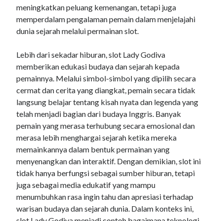
meningkatkan peluang kemenangan, tetapi juga
memperdalam pengalaman pemain dalam menjelajahi
dunia sejarah melalui permainan slot.
Lebih dari sekadar hiburan, slot Lady Godiva
memberikan edukasi budaya dan sejarah kepada
pemainnya. Melalui simbol-simbol yang dipilih secara
cermat dan cerita yang diangkat, pemain secara tidak
langsung belajar tentang kisah nyata dan legenda yang
telah menjadi bagian dari budaya Inggris. Banyak
pemain yang merasa terhubung secara emosional dan
merasa lebih menghargai sejarah ketika mereka
memainkannya dalam bentuk permainan yang
menyenangkan dan interaktif. Dengan demikian, slot ini
tidak hanya berfungsi sebagai sumber hiburan, tetapi
juga sebagai media edukatif yang mampu
menumbuhkan rasa ingin tahu dan apresiasi terhadap
warisan budaya dan sejarah dunia. Dalam konteks ini,
slot Lady Godiva menjadi contoh bagaimana teknologi