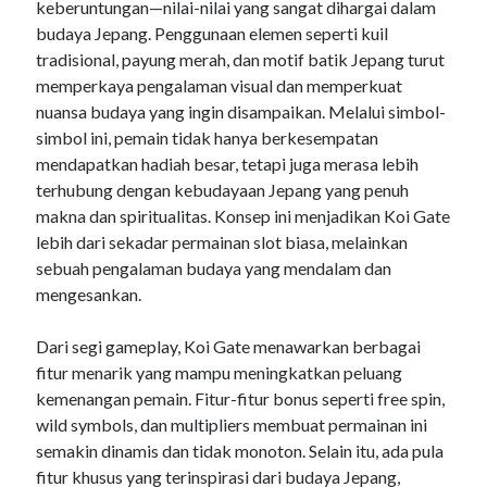
keberuntungan—nilai-nilai yang sangat dihargai dalam
togel online
budaya Jepang. Penggunaan elemen seperti kuil
tradisional, payung merah, dan motif batik Jepang turut
slot gacor
memperkaya pengalaman visual dan memperkuat
sbobet
nuansa budaya yang ingin disampaikan. Melalui simbol-
simbol ini, pemain tidak hanya berkesempatan
judi bola
mendapatkan hadiah besar, tetapi juga merasa lebih
terhubung dengan kebudayaan Jepang yang penuh
makna dan spiritualitas. Konsep ini menjadikan Koi Gate
lebih dari sekadar permainan slot biasa, melainkan
sebuah pengalaman budaya yang mendalam dan
mengesankan.
Dari segi gameplay, Koi Gate menawarkan berbagai
fitur menarik yang mampu meningkatkan peluang
kemenangan pemain. Fitur-fitur bonus seperti free spin,
wild symbols, dan multipliers membuat permainan ini
semakin dinamis dan tidak monoton. Selain itu, ada pula
fitur khusus yang terinspirasi dari budaya Jepang,