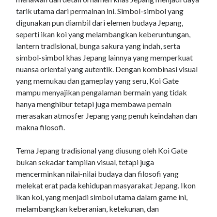
tarik utama dari permainan ini. Simbol-simbol yang
No comments to show.
digunakan pun diambil dari elemen budaya Jepang,
seperti ikan koi yang melambangkan keberuntungan,
Sidebar/Blogroll
lantern tradisional, bunga sakura yang indah, serta
simbol-simbol khas Jepang lainnya yang memperkuat
slot gacor
nuansa oriental yang autentik. Dengan kombinasi visual
yang memukau dan gameplay yang seru, Koi Gate
mampu menyajikan pengalaman bermain yang tidak
hanya menghibur tetapi juga membawa pemain
sideside
merasakan atmosfer Jepang yang penuh keindahan dan
slot online
makna filosofi.
slot
Tema Jepang tradisional yang diusung oleh Koi Gate
slot
bukan sekadar tampilan visual, tetapi juga
mencerminkan nilai-nilai budaya dan filosofi yang
สล็อตเว็บตรง
melekat erat pada kehidupan masyarakat Jepang. Ikon
เว็บสล็อต
ikan koi, yang menjadi simbol utama dalam game ini,
melambangkan keberanian, ketekunan, dan
เว็บตรง