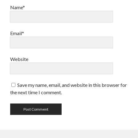
Name*
Email*
Website
Save my name, email, and website in this browser for
the next time I comment.