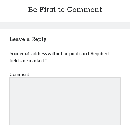
Be First to Comment
Leave a Reply
Your email address will not be published.
Required
fields are marked
*
Comment