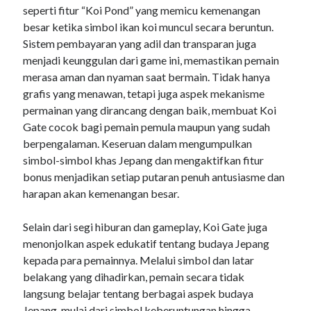
seperti fitur “Koi Pond” yang memicu kemenangan
besar ketika simbol ikan koi muncul secara beruntun.
Sistem pembayaran yang adil dan transparan juga
menjadi keunggulan dari game ini, memastikan pemain
merasa aman dan nyaman saat bermain. Tidak hanya
grafis yang menawan, tetapi juga aspek mekanisme
permainan yang dirancang dengan baik, membuat Koi
Gate cocok bagi pemain pemula maupun yang sudah
berpengalaman. Keseruan dalam mengumpulkan
simbol-simbol khas Jepang dan mengaktifkan fitur
bonus menjadikan setiap putaran penuh antusiasme dan
harapan akan kemenangan besar.
Selain dari segi hiburan dan gameplay, Koi Gate juga
menonjolkan aspek edukatif tentang budaya Jepang
kepada para pemainnya. Melalui simbol dan latar
belakang yang dihadirkan, pemain secara tidak
langsung belajar tentang berbagai aspek budaya
Jepang, mulai dari simbol keberuntungan hingga